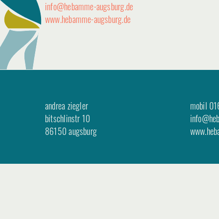
info@hebamme-augsburg.de
www.hebamme-augsburg.de
andrea ziegler
mobil
01
bitschlinstr 10
info@he
86150 augsburg
www.heb