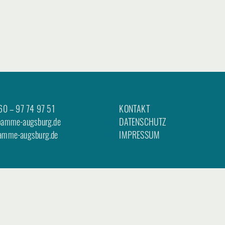
60 – 97 74 97 51
KONTAKT
bamme-augsburg.de
DATENSCHUTZ
amme-augsburg.de
IMPRESSUM