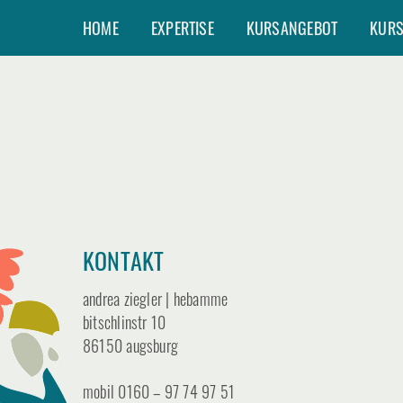
Zum
HOME
EXPERTISE
KURSANGEBOT
KUR
Inhalt
springen
KONTAKT
andrea ziegler | hebamme
bitschlinstr 10
86150 augsburg
mobil 0160 – 97 74 97 51